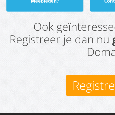
Meebieden?
Cont
Ook geïnteress
Registreer je dan nu
Domai
Registr